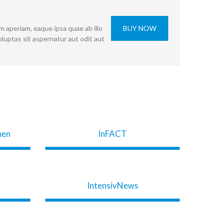
 aperiam, eaque ipsa quae ab illo
BUY NOW
luptas sit aspernatur aut odit aut
nen
InFACT
IntensivNews