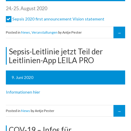
24.-25. August 2020
Sepsis 2020 first announcement Vision statement
Posted in
News
,
Veranstaltungen
by Antje Pester
Sepsis-Leitlinie jetzt Teil der
Leitlinien-App LEILA PRO
9. Juni 2020
Informationen hier
Posted in
News
by Antje Pester
COV-19 – Infos für